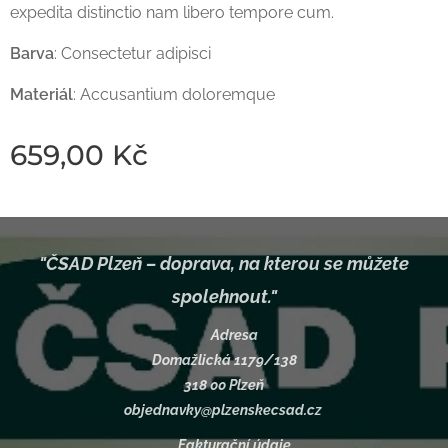
expedita distinctio nam libero tempore cum.
Barva
: Consectetur adipisci
Materiál
: Accusantium doloremque
659,00
Kč
"ČSAD Plzeň – doprava, na kterou se můžete
spolehnout."
📍 Adresa
Domažlická 1179/138
318 00 Plzeň
objednavky@plzenskecsad.cz
📄
Fakturační údaje